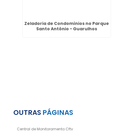
dade
Zeladoria de Condomínios no Parque
I
s
Santo Antônio - Guarulhos
OUTRAS
PÁGINAS
Central de Monitoramento Cftv