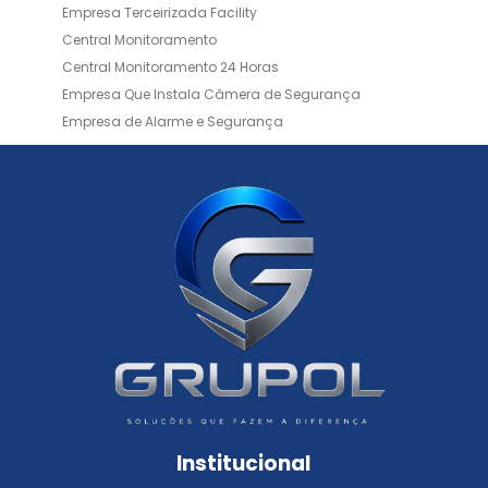
Empresa Terceirizada Facility
Central Monitoramento
Central Monitoramento 24 Horas
Empresa Que Instala Câmera de Segurança
Empresa de Alarme e Segurança
Empresa de Alarmes
Empresa de Facilities
Empresa de Instalação de Cftv
Empresa de Instalação de Câmeras de Segurança
Empresa de Limpeza e Portaria
Empresas de Limpeza de Condomínios
Empresas de Monitoramento Cftv
Facility Terceirização
Instalação de Cftv
Instalação de Cercas Elétricas Residenciais
Monitoramento de Alarme 24 Horas
Portaria e Limpeza
Portaria Inteligente
Portaria Remota
Portaria Remota para Condomínios
Institucional
Reconhecimento Facial em Condomínios