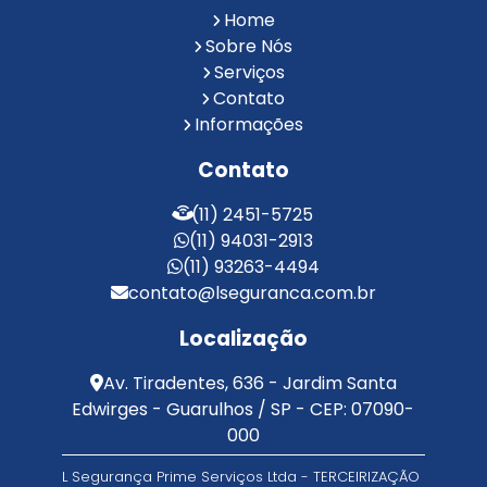
Reconhecimento Facial para Condomínios
Home
Reconhecimento Facial para Portaria
Sobre Nós
Reconhecimento Facial Portaria
Serviços
Contato
Serviço de Limpeza Terceirizado
Informações
Serviço de Portaria e Limpeza
Serviço de Portaria Terceirizado
Contato
Serviços de Limpeza e Portaria
Terceirização de Facilities
(11) 2451-5725
Terceirização de Portaria
(11) 94031-2913
Zeladoria de Condomínios
(11) 93263-4494
contato@lseguranca.com.br
Localização
Av. Tiradentes, 636 - Jardim Santa
Edwirges - Guarulhos / SP - CEP: 07090-
000
L Segurança Prime Serviços Ltda - TERCEIRIZAÇÃO