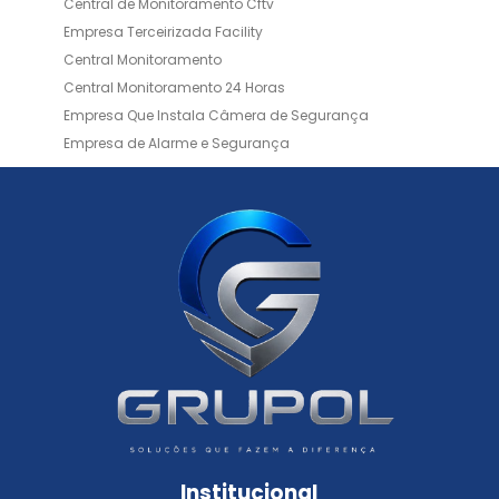
Central de Monitoramento Cftv
Empresa Terceirizada Facility
Central Monitoramento
Central Monitoramento 24 Horas
Empresa Que Instala Câmera de Segurança
Empresa de Alarme e Segurança
Empresa de Alarmes
Empresa de Facilities
Empresa de Instalação de Cftv
Empresa de Instalação de Câmeras de Segurança
Empresa de Limpeza e Portaria
Empresas de Limpeza de Condomínios
Empresas de Monitoramento Cftv
Facility Terceirização
Instalação de Cftv
Instalação de Cercas Elétricas Residenciais
Monitoramento de Alarme 24 Horas
Portaria e Limpeza
Portaria Inteligente
Portaria Remota
Portaria Remota para Condomínios
Institucional