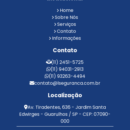
Reconhecimento Facial em Condomínios
Reconhecimento Facial para Condomínios
Home
Reconhecimento Facial para Portaria
Sobre Nós
Reconhecimento Facial Portaria
Serviços
Contato
Serviço de Limpeza Terceirizado
Informações
Serviço de Portaria e Limpeza
Serviço de Portaria Terceirizado
Contato
Serviços de Limpeza e Portaria
Terceirização de Facilities
(11) 2451-5725
Terceirização de Portaria
(11) 94031-2913
Zeladoria de Condomínios
(11) 93263-4494
contato@lseguranca.com.br
Localização
Av. Tiradentes, 636 - Jardim Santa
Edwirges - Guarulhos / SP - CEP: 07090-
000