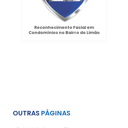
Santos
Reconhecimento Facial em
Empr
Condomínios no Bairro do Limão
OUTRAS
PÁGINAS