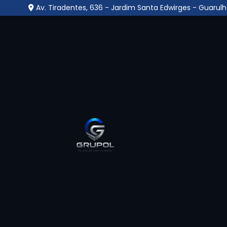
Av. Tiradentes, 636 - Jardim Santa Edwirges - Guarulh
Empresa Que Instala 
Segurança no Jardim 
Guarulhos
Home
»
Informações
»
Empresa Que Instala Câmera de
Uma
empresa que instala câmera de seg
vigilância eletrônica, oferecendo suporte té
configuração completa. Com atuação voltada p
tipo de empresa assegura que as câmeras s