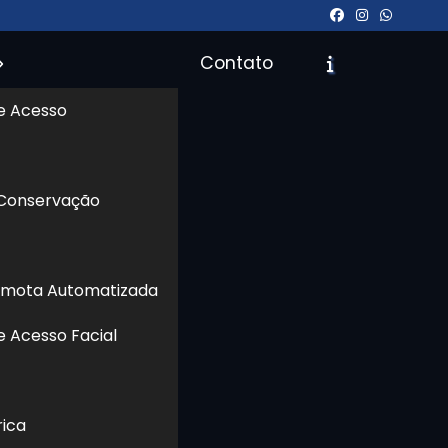
Contato
e Acesso
 Conservação
icite um Orçamento
Chame no WhatsApp
emota Automatizada
Informações
e Acesso Facial
 de
o e
sse
rica
tos