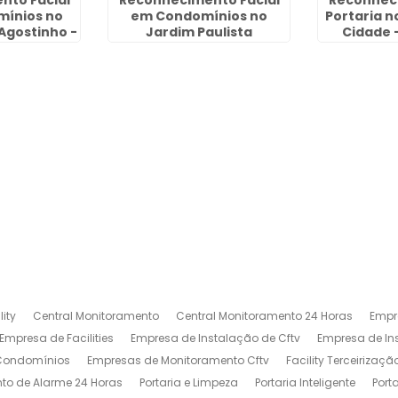
nto Facial
Reconhecimento Facial
Reconheci
mínios no
em Condomínios no
Portaria n
Agostinho -
Jardim Paulista
Cidade 
lhos
ity
Central Monitoramento
Central Monitoramento 24 Horas
Empr
Empresa de Facilities
Empresa de Instalação de Cftv
Empresa de I
 Condomínios
Empresas de Monitoramento Cftv
Facility Terceirizaçã
to de Alarme 24 Horas
Portaria e Limpeza
Portaria Inteligente
Port