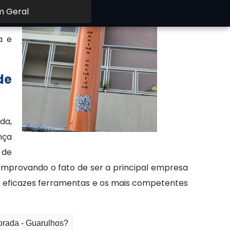
cer
m Geral
era
a e
de
da,
nça
 de
omprovando o fato de ser a principal empresa
is eficazes ferramentas e os mais competentes
orada - Guarulhos?