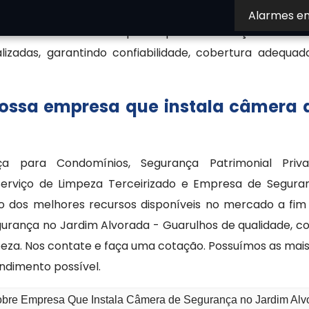
nitoramento. Além da instalação, pode também forne
Alarmes e
onitoramento. Uma empresa que faz instalação de câm
izadas, garantindo confiabilidade, cobertura adequad
nossa empresa que instala câmera 
 para Condomínios, Segurança Patrimonial Priva
erviço de Limpeza Terceirizado e Empresa de Segura
ão dos melhores recursos disponíveis no mercado a fim
rança no Jardim Alvorada - Guarulhos de qualidade, c
mpeza. Nos contate e faça uma cotação. Possuímos as ma
endimento possível.
sobre Empresa Que Instala Câmera de Segurança no Jardim Alv