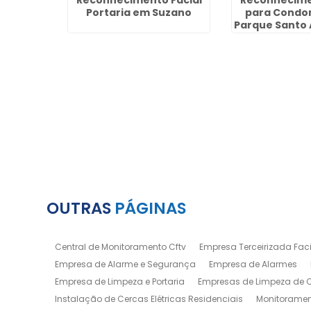
ância e
Reconhecimento Facial
Reconhecime
o Jardim
Portaria em Suzano
para Condo
uarulhos
Parque Santo 
Guaru
OUTRAS
PÁGINAS
Central de Monitoramento Cftv
Empresa Terceirizada Facil
Empresa de Alarme e Segurança
Empresa de Alarmes
Empresa de Limpeza e Portaria
Empresas de Limpeza de
Instalação de Cercas Elétricas Residenciais
Monitoramen