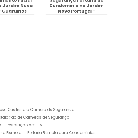
mento Facial
Segurança Portaria de
Empre
o Jardim Nova
Condomínio no Jardim
Port
- Guarulhos
Novo Portugal -
Alvor
Guarulhos
esa Que Instala Câmera de Segurança
nstalação de Câmeras de Segurança
o
Instalação de Cftv
aria Remota
Portaria Remota para Condomínios