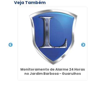
Veja Também
al no
Monitoramento de Alarme 24 Horas
Zela
no Jardim Barbosa - Guarulhos