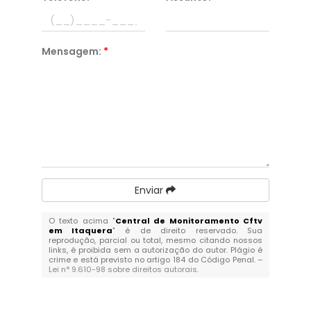
Mensagem:
*
Enviar
O texto acima "
Central de Monitoramento Cftv
em Itaquera
" é de direito reservado. Sua
reprodução, parcial ou total, mesmo citando nossos
links, é proibida sem a autorização do autor. Plágio é
crime e está previsto no artigo 184 do Código Penal. –
Lei n° 9.610-98 sobre direitos autorais
.