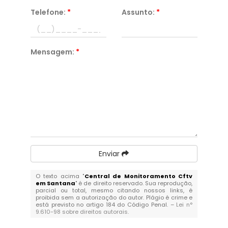
Telefone:
*
Assunto:
*
Mensagem:
*
Enviar
O texto acima "
Central de Monitoramento Cftv
em Santana
" é de direito reservado. Sua reprodução,
parcial ou total, mesmo citando nossos links, é
proibida sem a autorização do autor. Plágio é crime e
está previsto no artigo 184 do Código Penal. –
Lei n°
9.610-98 sobre direitos autorais
.