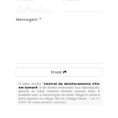
Mensagem:
*
Enviar
O texto acima "
Central de Monitoramento Cftv
em Sumaré
" é de direito reservado. Sua reprodução,
parcial ou total, mesmo citando nossos links, é
proibida sem a autorização do autor. Plágio é crime e
está previsto no artigo 184 do Código Penal. –
Lei n°
9.610-98 sobre direitos autorais
.