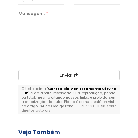
Mensagem:
*
Enviar
O texto acima "
Central de Monitoramento Cftv na
Luz
" é de direito reservado. Sua reprodução, parcial
ou total, mesmo citando nossos links, é proibida sem
a autorização do autor. Plágio é crime e está previsto
no artigo 184 do Código Penal. –
Lei n° 9.610-98 sobre
direitos autorais
.
Veja Também