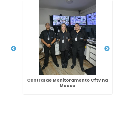
nia
Central de Monitoramento Cftv na
Ser
Mooca
Ja