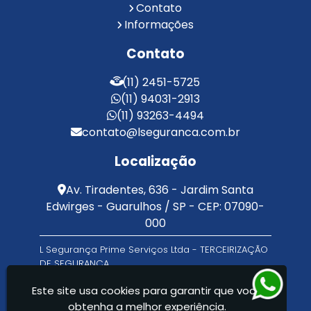
Contato
Serviço de Limpeza Terceirizado
Informações
Serviço de Portaria e Limpeza
Serviço de Portaria Terceirizado
Contato
Serviços de Limpeza e Portaria
Terceirização de Facilities
(11) 2451-5725
Terceirização de Portaria
(11) 94031-2913
Zeladoria de Condomínios
(11) 93263-4494
contato@lseguranca.com.br
Localização
Av. Tiradentes, 636 - Jardim Santa
Edwirges - Guarulhos / SP - CEP: 07090-
000
L Segurança Prime Serviços Ltda - TERCEIRIZAÇÃO
DE SEGURANÇA
Este site usa cookies para garantir que você
obtenha a melhor experiência.