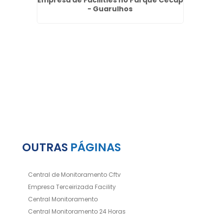
o no
Empresa de Facilities no Parque Cecap
Terc
s
- Guarulhos
OUTRAS
PÁGINAS
Central de Monitoramento Cftv
Empresa Terceirizada Facility
Central Monitoramento
Central Monitoramento 24 Horas