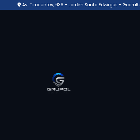
Av. Tiradentes, 636 - Jardim Santa Edwirges - Guarulh
Central de Monitorame
Vila Carmela - Guarul
Home
»
Informações
»
Central de Monitoramento Cftv 
Se você procura pelo melhor lugar onde enc
Guarulhos
em uma empresa especializada par
e segurança, encontrou o lugar certo. Seja 
em soluções de segurança terceirizada, tam
controle de acesso, entre outros. Quer sabe
site! Se preferir, utilize os canais de comun