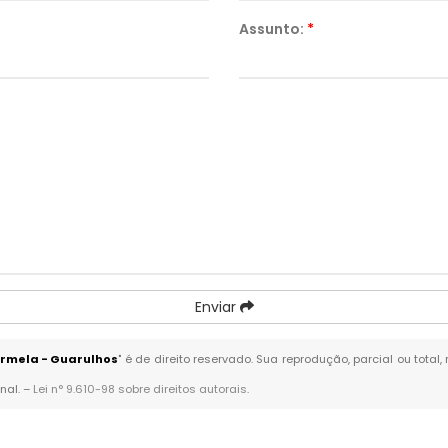
Assunto:
*
Enviar
armela - Guarulhos
" é de direito reservado. Sua reprodução, parcial ou tota
nal. –
Lei n° 9.610-98 sobre direitos autorais
.