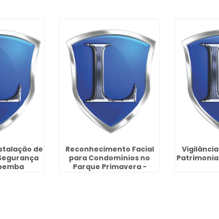
stalação de
Reconhecimento Facial
Vigilânci
Segurança
para Condomínios no
Patrimonia
pemba
Parque Primavera -
Guarulhos