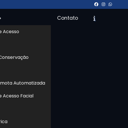
Contato
e Acesso
icite um Orçamento
Chame no WhatsApp
 Conservação
Informações
emota Automatizada
a -
sso
e Acesso Facial
ada
ia,
sso
rica
nto