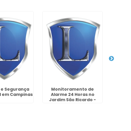
a e Segurança
Monitoramento de
Empre
l em Campinas
Alarme 24 Horas no
Câmera
Jardim São Ricardo -
Jardi
Guarulhos