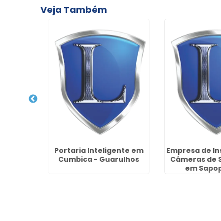
Veja Também
rança e
Portaria Inteligente em
Empresa de In
na Vila
Cumbica - Guarulhos
Câmeras de 
rulhos
em Sapo