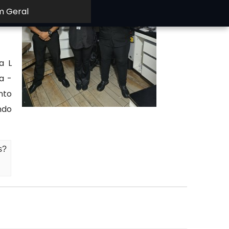
m Geral
a L
a -
nto
ndo
s?