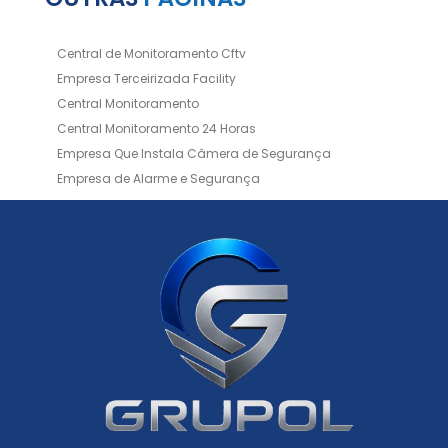
Central de Monitoramento Cftv
Empresa Terceirizada Facility
Central Monitoramento
Central Monitoramento 24 Horas
Empresa Que Instala Câmera de Segurança
Empresa de Alarme e Segurança
Empresa de Alarmes
Empresa de Facilities
Empresa de Instalação de Cftv
Empresa de Instalação de Câmeras de Segurança
Empresa de Limpeza e Portaria
Empresas de Limpeza de Condomínios
Empresas de Monitoramento Cftv
Facility Terceirização
Instalação de Cftv
Instalação de Cercas Elétricas Residenciais
Monitoramento de Alarme 24 Horas
Portaria e Limpeza
Portaria Inteligente