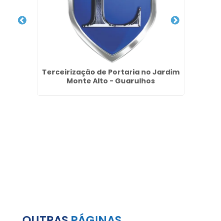
a em
Terceirização de Portaria no Jardim
Po
Monte Alto - Guarulhos
OUTRAS
PÁGINAS