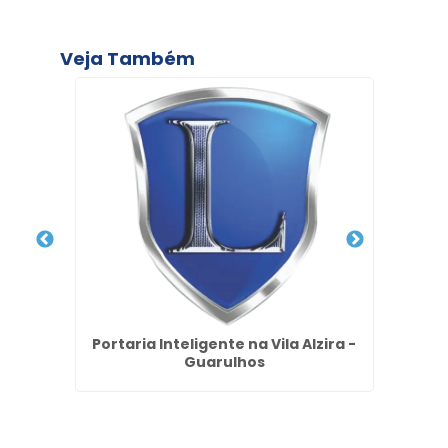
Veja Também
a Vila
Portaria Inteligente na Vila Alzira -
Ter
Guarulhos