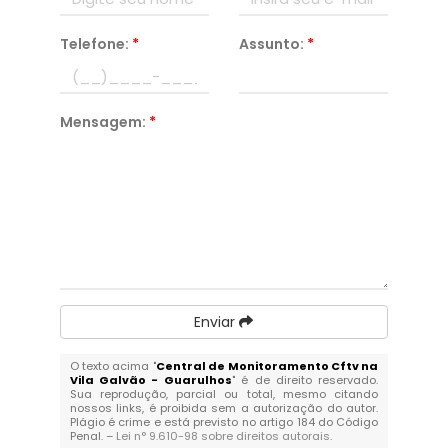
Telefone:
*
Assunto:
*
Mensagem:
*
Enviar
O texto acima "
Central de Monitoramento Cftv na
Vila Galvão - Guarulhos
" é de direito reservado.
Sua reprodução, parcial ou total, mesmo citando
nossos links, é proibida sem a autorização do autor.
Plágio é crime e está previsto no artigo 184 do Código
Penal. –
Lei n° 9.610-98 sobre direitos autorais
.