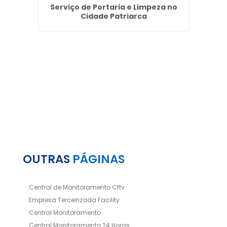
rdim
Serviço de Portaria e Limpeza no
Ser
Cidade Patriarca
P
OUTRAS
PÁGINAS
Central de Monitoramento Cftv
Empresa Terceirizada Facility
Central Monitoramento
Central Monitoramento 24 Horas