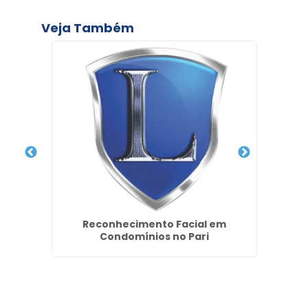
Veja Também
a na
Reconhecimento Facial em
Reco
Condomínios no Pari
no