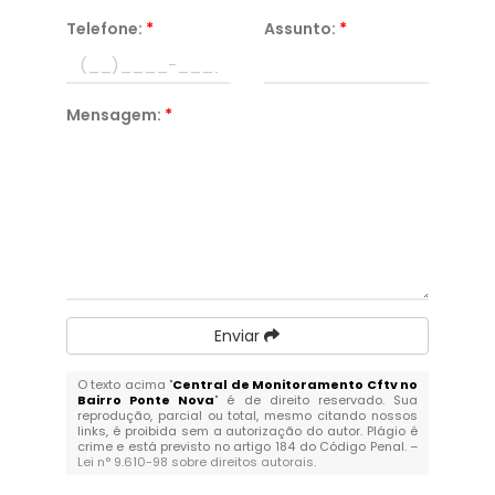
Telefone:
*
Assunto:
*
Mensagem:
*
Enviar
O texto acima "
Central de Monitoramento Cftv no
Bairro Ponte Nova
" é de direito reservado. Sua
reprodução, parcial ou total, mesmo citando nossos
links, é proibida sem a autorização do autor. Plágio é
crime e está previsto no artigo 184 do Código Penal. –
Lei n° 9.610-98 sobre direitos autorais
.