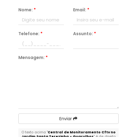
Nome:
*
Email:
*
Telefone:
*
Assunto:
*
Mensagem:
*
Enviar
O texto acima "
Central de Monitoramento Cftv no
Jardim Santa Terezinha - Guarulhos
" é de direito