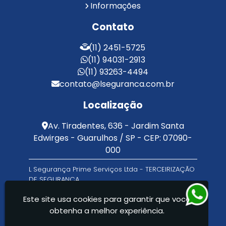
Informações
Serviço de Portaria e Limpeza
Serviço de Portaria Terceirizado
Contato
Serviços de Limpeza e Portaria
Terceirização de Facilities
(11) 2451-5725
Terceirização de Portaria
(11) 94031-2913
Zeladoria de Condomínios
(11) 93263-4494
contato@lseguranca.com.br
Localização
Av. Tiradentes, 636 - Jardim Santa
Edwirges - Guarulhos / SP - CEP: 07090-
000
L Segurança Prime Serviços Ltda - TERCEIRIZAÇÃO
DE SEGURANÇA
Este site usa cookies para garantir que você
obtenha a melhor experiência.