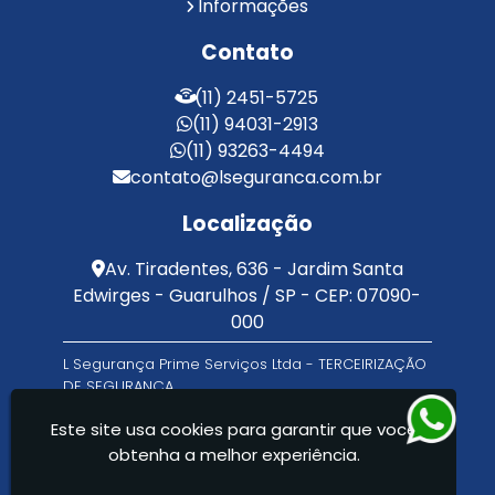
Informações
Serviço de Portaria e Limpeza
Serviço de Portaria Terceirizado
Contato
Serviços de Limpeza e Portaria
Terceirização de Facilities
(11) 2451-5725
Terceirização de Portaria
(11) 94031-2913
Zeladoria de Condomínios
(11) 93263-4494
contato@lseguranca.com.br
Localização
Av. Tiradentes, 636 - Jardim Santa
Edwirges - Guarulhos / SP - CEP: 07090-
000
L Segurança Prime Serviços Ltda - TERCEIRIZAÇÃO
DE SEGURANÇA
Este site usa cookies para garantir que você
obtenha a melhor experiência.