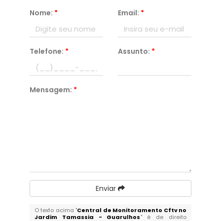
Nome:
*
Email:
*
Telefone:
*
Assunto:
*
Mensagem:
*
Enviar
O texto acima "
Central de Monitoramento Cftv no
Jardim Tamassia - Guarulhos
" é de direito