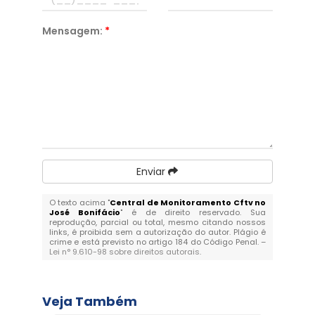
Mensagem:
*
Enviar
O texto acima "
Central de Monitoramento Cftv no
José Bonifácio
" é de direito reservado. Sua
reprodução, parcial ou total, mesmo citando nossos
links, é proibida sem a autorização do autor. Plágio é
crime e está previsto no artigo 184 do Código Penal. –
Lei n° 9.610-98 sobre direitos autorais
.
Veja Também