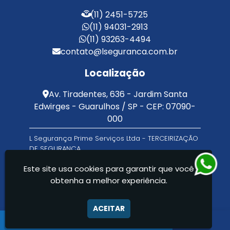
Terceirização de Facilities
(11) 2451-5725
Terceirização de Portaria
(11) 94031-2913
Zeladoria de Condomínios
(11) 93263-4494
contato@lseguranca.com.br
Localização
Av. Tiradentes, 636 - Jardim Santa
Edwirges - Guarulhos / SP - CEP: 07090-
000
L Segurança Prime Serviços Ltda - TERCEIRIZAÇÃO
DE SEGURANÇA
Este site usa cookies para garantir que você
obtenha a melhor experiência.
ACEITAR