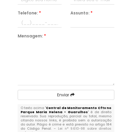
Telefone:
*
Assunto:
*
Mensagem:
*
Enviar
O texto acima "
Central de Monitoramento Cftv no
Parque Maria Helena - Guarulhos
" é de direito
reservado. Sua reprodução, parcial ou total, mesmo
citando nossos links, é proibida sem a autorização
do autor. Plágio é crime e está previsto no artigo 184
do Código Penal. –
Lei n° 9.610-98 sobre direitos