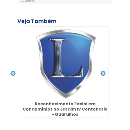
autorais
.
Veja Também
as
Reconhecimento Facial em
Empr
Condomínios no Jardim IV Centenario
- Guarulhos