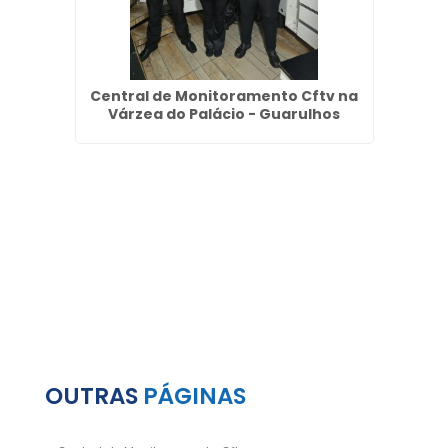
os no
Central de Monitoramento Cftv na
Em
ire -
Várzea do Palácio - Guarulhos
OUTRAS
PÁGINAS