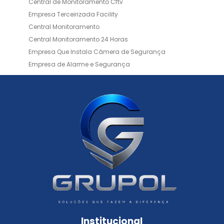
Central de Monitoramento Cftv
Empresa Terceirizada Facility
Central Monitoramento
Central Monitoramento 24 Horas
Empresa Que Instala Câmera de Segurança
Empresa de Alarme e Segurança
Empresa de Alarmes
Empresa de Facilities
Empresa de Instalação de Cftv
Empresa de Instalação de Câmeras de Segurança
Empresa de Limpeza e Portaria
Empresas de Limpeza de Condomínios
Empresas de Monitoramento Cftv
Facility Terceirização
Instalação de Cftv
Instalação de Cercas Elétricas Residenciais
Monitoramento de Alarme 24 Horas
Portaria e Limpeza
Portaria Inteligente
Portaria Remota
Portaria Remota para Condomínios
Institucional