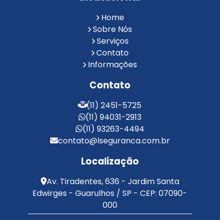
Reconhecimento Facial em Condomínios
Reconhecimento Facial para Condomínios
Home
Reconhecimento Facial para Portaria
Sobre Nós
Reconhecimento Facial Portaria
Serviços
Contato
Serviço de Limpeza Terceirizado
Informações
Serviço de Portaria e Limpeza
Serviço de Portaria Terceirizado
Contato
Serviços de Limpeza e Portaria
Terceirização de Facilities
(11) 2451-5725
Terceirização de Portaria
(11) 94031-2913
Zeladoria de Condomínios
(11) 93263-4494
contato@lseguranca.com.br
Localização
Av. Tiradentes, 636 - Jardim Santa
Edwirges - Guarulhos / SP - CEP: 07090-
000