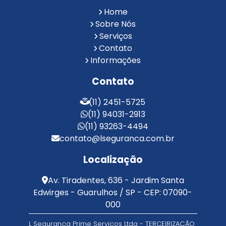
Reconhecimento Facial para Condomínios
Home
Reconhecimento Facial para Portaria
Sobre Nós
Reconhecimento Facial Portaria
Serviços
Contato
Serviço de Limpeza Terceirizado
Informações
Serviço de Portaria e Limpeza
Serviço de Portaria Terceirizado
Contato
Serviços de Limpeza e Portaria
Terceirização de Facilities
(11) 2451-5725
Terceirização de Portaria
(11) 94031-2913
Zeladoria de Condomínios
(11) 93263-4494
contato@lseguranca.com.br
Localização
Av. Tiradentes, 636 - Jardim Santa
Edwirges - Guarulhos / SP - CEP: 07090-
000
L Segurança Prime Serviços Ltda - TERCEIRIZAÇÃO