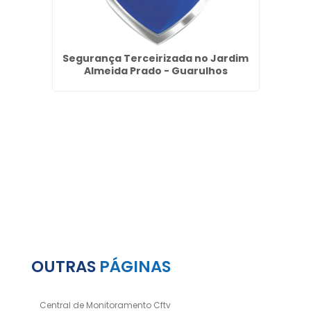
taria
Segurança Terceirizada no Jardim
I
Almeida Prado - Guarulhos
R
OUTRAS
PÁGINAS
Central de Monitoramento Cftv