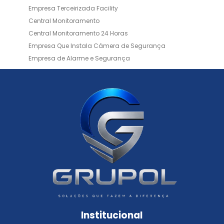
Empresa Terceirizada Facility
Central Monitoramento
Central Monitoramento 24 Horas
Empresa Que Instala Câmera de Segurança
Empresa de Alarme e Segurança
Empresa de Alarmes
Empresa de Facilities
Empresa de Instalação de Cftv
Empresa de Instalação de Câmeras de Segurança
Empresa de Limpeza e Portaria
Empresas de Limpeza de Condomínios
Empresas de Monitoramento Cftv
Facility Terceirização
Instalação de Cftv
Instalação de Cercas Elétricas Residenciais
Monitoramento de Alarme 24 Horas
Portaria e Limpeza
Portaria Inteligente
Portaria Remota
Portaria Remota para Condomínios
Institucional
Reconhecimento Facial em Condomínios