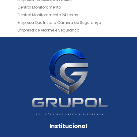
Central Monitoramento
Central Monitoramento 24 Horas
Empresa Que Instala Câmera de Segurança
Empresa de Alarme e Segurança
Empresa de Alarmes
Empresa de Facilities
Empresa de Instalação de Cftv
Empresa de Instalação de Câmeras de Segurança
Empresa de Limpeza e Portaria
Empresas de Limpeza de Condomínios
Empresas de Monitoramento Cftv
Facility Terceirização
Instalação de Cftv
Instalação de Cercas Elétricas Residenciais
Monitoramento de Alarme 24 Horas
Portaria e Limpeza
Portaria Inteligente
Portaria Remota
Portaria Remota para Condomínios
Institucional
Reconhecimento Facial em Condomínios