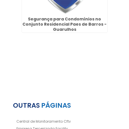
nio no
Segurança para Condomínios no
T
lhos
Conjunto Residencial Paes de Barros -
Guarulhos
OUTRAS
PÁGINAS
Central de Monitoramento Cftv
Empresa Terceirizada Facility