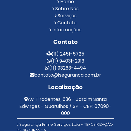
Reconhecimento Facial para Condomínios
Home
Reconhecimento Facial para Portaria
Sobre Nós
Reconhecimento Facial Portaria
Serviços
Contato
Serviço de Limpeza Terceirizado
Informações
Serviço de Portaria e Limpeza
Serviço de Portaria Terceirizado
Contato
Serviços de Limpeza e Portaria
Terceirização de Facilities
(11) 2451-5725
Terceirização de Portaria
(11) 94031-2913
Zeladoria de Condomínios
(11) 93263-4494
contato@lseguranca.com.br
Localização
Av. Tiradentes, 636 - Jardim Santa
Edwirges - Guarulhos / SP - CEP: 07090-
000
L Segurança Prime Serviços Ltda - TERCEIRIZAÇÃO
DE SEGURANÇA