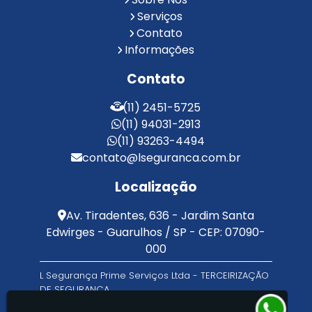
Reconhecimento Facial Portaria
Serviços
Contato
Serviço de Limpeza Terceirizado
Informações
Serviço de Portaria e Limpeza
Serviço de Portaria Terceirizado
Contato
Serviços de Limpeza e Portaria
Terceirização de Facilities
(11) 2451-5725
Terceirização de Portaria
(11) 94031-2913
Zeladoria de Condomínios
(11) 93263-4494
contato@lseguranca.com.br
Localização
Av. Tiradentes, 636 - Jardim Santa
Edwirges - Guarulhos / SP - CEP: 07090-
000
L Segurança Prime Serviços Ltda - TERCEIRIZAÇÃO
DE SEGURANÇA