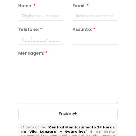
Nome:
*
Email:
*
Telefone:
*
Assunto:
*
Mensagem:
*
Enviar
O texto acima "
Central Monitoramento 24 Horas
na Vila Lanzara - Guarulhos
" é de direito
reservado. Sua reprodução, parcial ou total, mesmo