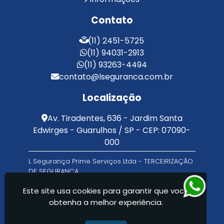
Serviço de Portaria Terceirizado
Contato
Serviços de Limpeza e Portaria
Terceirização de Facilities
(11) 2451-5725
Terceirização de Portaria
(11) 94031-2913
Zeladoria de Condomínios
(11) 93263-4494
contato@lseguranca.com.br
Localização
Av. Tiradentes, 636 - Jardim Santa
Edwirges - Guarulhos / SP - CEP: 07090-
000
L Segurança Prime Serviços Ltda - TERCEIRIZAÇÃO
DE SEGURANÇA
Este site usa cookies para garantir que você
obtenha a melhor experiência.