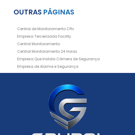
OUTRAS
PÁGINAS
Central de Monitoramento Cftv
Empresa Terceirizada Facility
Central Monitoramento
Central Monitoramento 24 Horas
Empresa Que Instala Câmera de Segurança
Empresa de Alarme e Segurança
Empresa de Alarmes
Empresa de Facilities
Empresa de Instalação de Cftv
Empresa de Instalação de Câmeras de Segurança
Empresa de Limpeza e Portaria
Empresas de Limpeza de Condomínios
Empresas de Monitoramento Cftv
Facility Terceirização
Instalação de Cftv
Instalação de Cercas Elétricas Residenciais
Monitoramento de Alarme 24 Horas