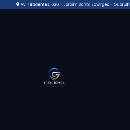
Av. Tiradentes, 636 - Jardim Santa Edwirges - Guarulh
Central Monitoramento
Jardim Álamo - Guaru
Home
»
Informações
»
Central Monitoramento 24 Hora
Se você procura pelo melhor lugar onde e
Jardim Álamo - Guarulhos
em uma empresa 
ética, respeito, compromisso e segurança, en
Segurança, uma empresa especializada em 
oferecendo serviços gerais como zeladoria, p
saber mais sobre nossas soluções? Continue n