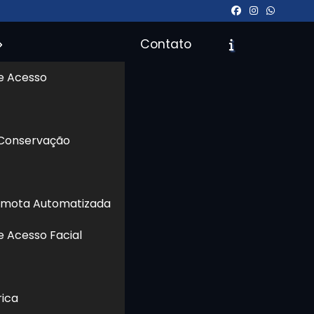
Contato
e Acesso
icite um Orçamento
Chame no WhatsApp
 Conservação
Informações
emota Automatizada
e Acesso Facial
rica