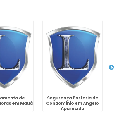
ramento de
Segurança Portaria de
Empresa
Horas em Mauá
Condomínio em Ângelo
Cftv na
Aparecido