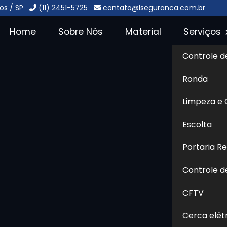
os / SP
(11) 2451-5725
contato@lseguranca.com.br
Home
Sobre Nós
Material
Serviços
Controle d
 24 Horas no
Ronda
lhos
Sol
Limpeza e
s no Jardim Álamo - Guarulhos
Escolta
Portaria R
ncontrar
Central Monitoramento 24 Horas no
especializada para te atender com qualidade,
Controle d
controu o lugar certo. Seja bem-vindo ao Grupo L
CFTV
soluções de segurança terceirizada, também
ortaria, controle de acesso, entre outros. Quer
Cerca elét
avegando em nosso site! Se preferir, utilize os