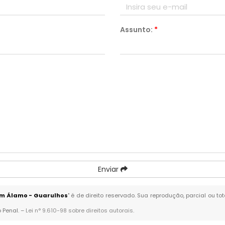
Assunto:
*
Enviar
im Álamo - Guarulhos
" é de direito reservado. Sua reprodução, parcial ou t
o Penal. –
Lei n° 9.610-98 sobre direitos autorais
.