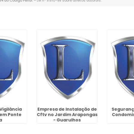
184 do Código Penal. –
Lei n° 9.610-98 sobre direitos autorais
.
Vigilância
Empresa de Instalação de
Segurança
 em Ponte
Cftv no Jardim Arapongas
Condomín
a
- Guarulhos