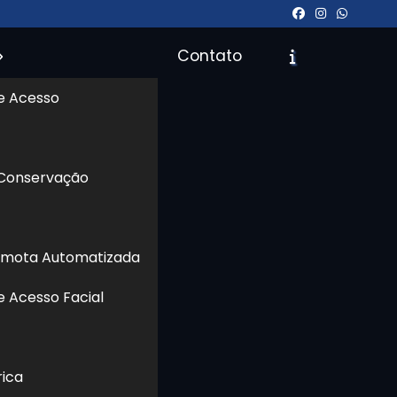
Contato
e Acesso
icite um Orçamento
Chame no WhatsApp
 Conservação
Informações
emota Automatizada
e Acesso Facial
rica