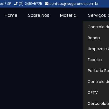
os / SP
(11) 2451-5725
contato@lseguranca.com.br
Home
Sobre Nós
Material
Serviços
Controle d
 24 Horas no
Ronda
arulhos
Sol
Limpeza e
s no Jardim Tamassia - Guarulhos
Escolta
Portaria R
Jardim Tamassia - Guarulhos
é um sistema
rrupta de espaços residenciais, comerciais e
Controle d
e situações suspeitas ou emergenciais a qualquer
CFTV
utura funciona com suporte de operadores
al os sinais emitidos por câmeras, sensores e
Cerca elét
coordenadas. O recurso é amplamente adotado