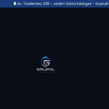
Av. Tiradentes, 636 - Jardim Santa Edwirges - Guarulh
Central Monitoramento
Jardim Tamassia - Gu
Home
»
Informações
»
Central Monitoramento 24 Hora
A
Central Monitoramento 24 Horas no 
operacional que garante vigilância ininte
industriais, permitindo a detecção imediata d
momento do dia ou da noite. Essa estr
especializados, que acompanham em tempo re
alarmes, promovendo respostas rápidas e 