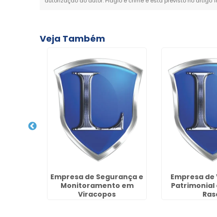
autorização do autor. Plágio é crime e está previsto no artigo 
Veja Também
gurança
Empresa de Segurança e
Empresa de 
ardim
Monitoramento em
Patrimonial
arulhos
Viracopos
Ras