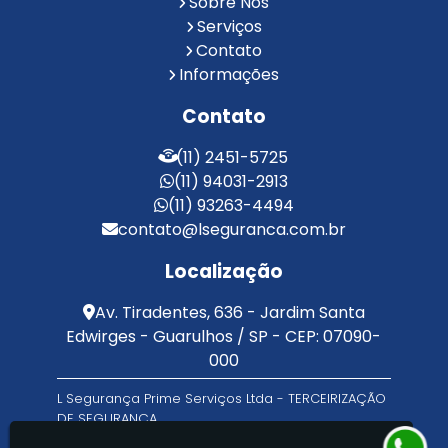
Sobre Nós
Reconhecimento Facial Portaria
Serviços
Contato
Serviço de Limpeza Terceirizado
Informações
Serviço de Portaria e Limpeza
Serviço de Portaria Terceirizado
Contato
Serviços de Limpeza e Portaria
Terceirização de Facilities
(11) 2451-5725
Terceirização de Portaria
(11) 94031-2913
Zeladoria de Condomínios
(11) 93263-4494
contato@lseguranca.com.br
Localização
Av. Tiradentes, 636 - Jardim Santa
Edwirges - Guarulhos / SP - CEP: 07090-
000
L Segurança Prime Serviços Ltda - TERCEIRIZAÇÃO
DE SEGURANÇA