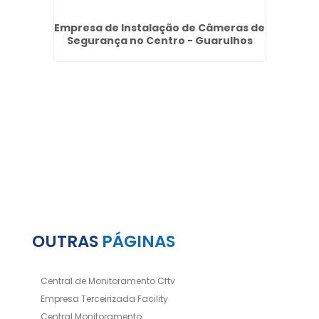
ar no
Empresa de Instalação de Câmeras de
Segurança no Centro - Guarulhos
Condo
OUTRAS
PÁGINAS
Central de Monitoramento Cftv
Empresa Terceirizada Facility
Central Monitoramento