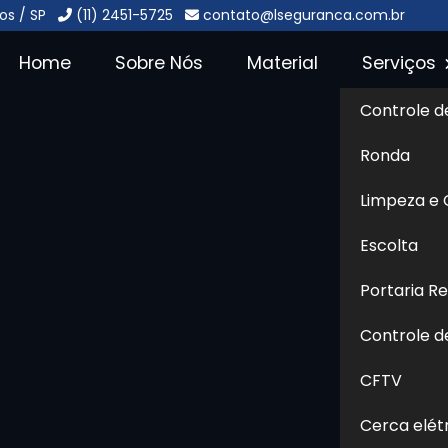
os / SP
(11) 2451-5725
contato@lseguranca.com.br
Home
Sobre Nós
Material
Serviços
Controle d
to em Campo
Ronda
Sol
Limpeza e
mpo Grande
Escolta
Portaria R
ncontrar
Central Monitoramento em Campo
 te atender com qualidade, ética, respeito,
Controle d
r certo. Seja bem-vindo ao Grupo L Segurança,
CFTV
 segurança terceirizada, também oferecendo
ntrole de acesso, entre outros. Quer saber mais
Cerca elét
m nosso site! Se preferir, utilize os canais de