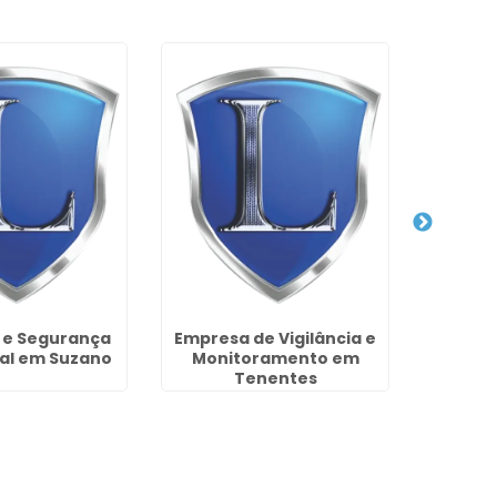
a e Segurança
Empresa de Vigilância e
Terceiri
al em Suzano
Monitoramento em
na Vila 
Tenentes