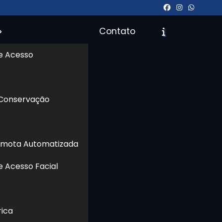
Contato
e Acesso
icite um Orçamento
Chame no WhatsApp
 Conservação
Informações
emota Automatizada
e Acesso Facial
rica