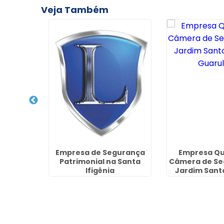
Veja Também
aria de
Empresa de Segurança
Empresa Qu
Jardim
Patrimonial na Santa
Câmera de Se
uarulhos
Ifigênia
Jardim Sant
Guaru