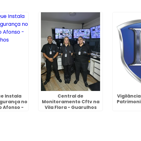
e Instala
Central de
Vigilânci
gurança no
Monitoramento Cftv na
Patrimoni
o Afonso -
Vila Flora - Guarulhos
lhos