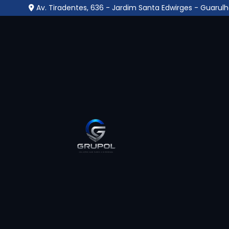
Av. Tiradentes, 636 - Jardim Santa Edwirges - Guarulh
Central Monitoramen
Grande
Home
»
Informações
»
Central Monitoramento em Ca
Se você procura pelo melhor lugar onde e
Grande
em uma empresa especializada para
compromisso e segurança, encontrou o luga
uma empresa especializada em soluções de
serviços gerais como zeladoria, portaria, co
sobre nossas soluções? Continue navegando e