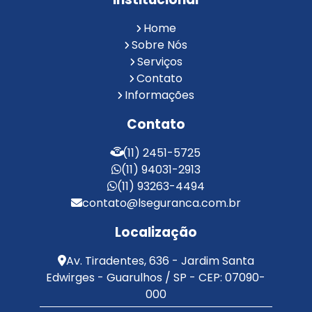
Reconhecimento Facial em Condomínios
Reconhecimento Facial para Condomínios
Home
Reconhecimento Facial para Portaria
Sobre Nós
Reconhecimento Facial Portaria
Serviços
Contato
Serviço de Limpeza Terceirizado
Informações
Serviço de Portaria e Limpeza
Serviço de Portaria Terceirizado
Contato
Serviços de Limpeza e Portaria
Terceirização de Facilities
(11) 2451-5725
Terceirização de Portaria
(11) 94031-2913
Zeladoria de Condomínios
(11) 93263-4494
contato@lseguranca.com.br
Localização
Av. Tiradentes, 636 - Jardim Santa
Edwirges - Guarulhos / SP - CEP: 07090-
000