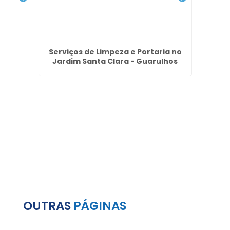
ial no
Serviços de Limpeza e Portaria no
Empre
Jardim Santa Clara - Guarulhos
OUTRAS
PÁGINAS