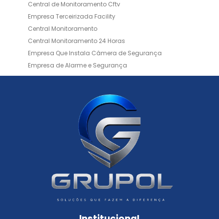
Central de Monitoramento Cftv
Empresa Terceirizada Facility
Central Monitoramento
Central Monitoramento 24 Horas
Empresa Que Instala Câmera de Segurança
Empresa de Alarme e Segurança
Empresa de Alarmes
Empresa de Facilities
Empresa de Instalação de Cftv
Empresa de Instalação de Câmeras de Segurança
Empresa de Limpeza e Portaria
Empresas de Limpeza de Condomínios
Empresas de Monitoramento Cftv
Facility Terceirização
Instalação de Cftv
Instalação de Cercas Elétricas Residenciais
Monitoramento de Alarme 24 Horas
Portaria e Limpeza
Portaria Inteligente
Portaria Remota
Portaria Remota para Condomínios
Institucional