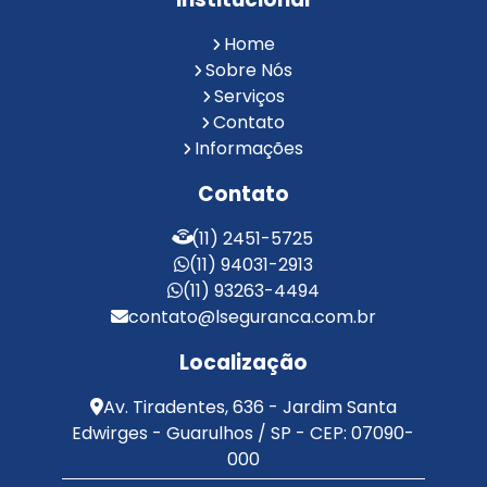
Reconhecimento Facial em Condomínios
Reconhecimento Facial para Condomínios
Home
Reconhecimento Facial para Portaria
Sobre Nós
Reconhecimento Facial Portaria
Serviços
Contato
Serviço de Limpeza Terceirizado
Informações
Serviço de Portaria e Limpeza
Serviço de Portaria Terceirizado
Contato
Serviços de Limpeza e Portaria
Terceirização de Facilities
(11) 2451-5725
Terceirização de Portaria
(11) 94031-2913
Zeladoria de Condomínios
(11) 93263-4494
contato@lseguranca.com.br
Localização
Av. Tiradentes, 636 - Jardim Santa
Edwirges - Guarulhos / SP - CEP: 07090-
000