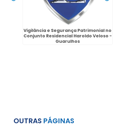
ema
Vigilância e Segurança Patrimonial no
Cen
Conjunto Residencial Haroldo Veloso -
Guarulhos
OUTRAS
PÁGINAS