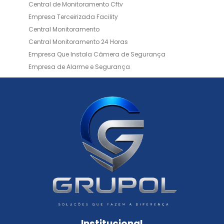
Central de Monitoramento Cftv
Empresa Terceirizada Facility
Central Monitoramento
Central Monitoramento 24 Horas
Empresa Que Instala Câmera de Segurança
Empresa de Alarme e Segurança
Empresa de Alarmes
Empresa de Facilities
Empresa de Instalação de Cftv
Empresa de Instalação de Câmeras de Segurança
Empresa de Limpeza e Portaria
Empresas de Limpeza de Condomínios
Empresas de Monitoramento Cftv
Facility Terceirização
Instalação de Cftv
Instalação de Cercas Elétricas Residenciais
Monitoramento de Alarme 24 Horas
Portaria e Limpeza
Portaria Inteligente
Portaria Remota
Portaria Remota para Condomínios
Institucional