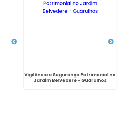
ar no
Vigilância e Segurança Patrimonial no
Equi
lhos
Jardim Belvedere - Guarulhos