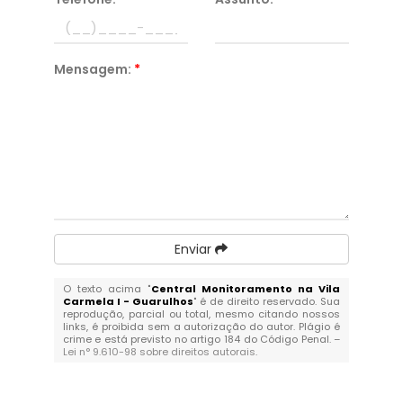
Mensagem:
*
Enviar
O texto acima "
Central Monitoramento na Vila
Carmela I - Guarulhos
" é de direito reservado. Sua
reprodução, parcial ou total, mesmo citando nossos
links, é proibida sem a autorização do autor. Plágio é
crime e está previsto no artigo 184 do Código Penal. –
Lei n° 9.610-98 sobre direitos autorais
.