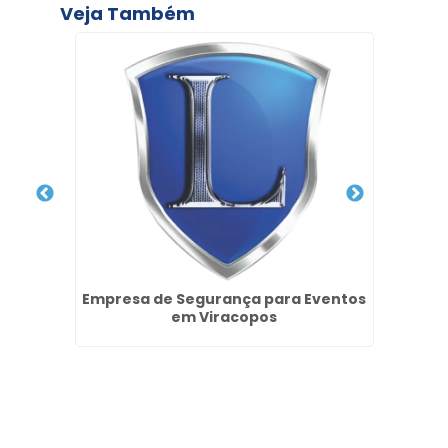
Veja Também
entro
Empresa de Segurança para Eventos
Se
em Viracopos
Parq