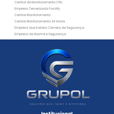
Central de Monitoramento Cftv
Empresa Terceirizada Facility
Central Monitoramento
Central Monitoramento 24 Horas
Empresa Que Instala Câmera de Segurança
Empresa de Alarme e Segurança
Empresa de Alarmes
Empresa de Facilities
Empresa de Instalação de Cftv
Empresa de Instalação de Câmeras de Segurança
Empresa de Limpeza e Portaria
Empresas de Limpeza de Condomínios
Empresas de Monitoramento Cftv
Facility Terceirização
Instalação de Cftv
Instalação de Cercas Elétricas Residenciais
Monitoramento de Alarme 24 Horas
Portaria e Limpeza
Portaria Inteligente
Portaria Remota
Portaria Remota para Condomínios
Institucional