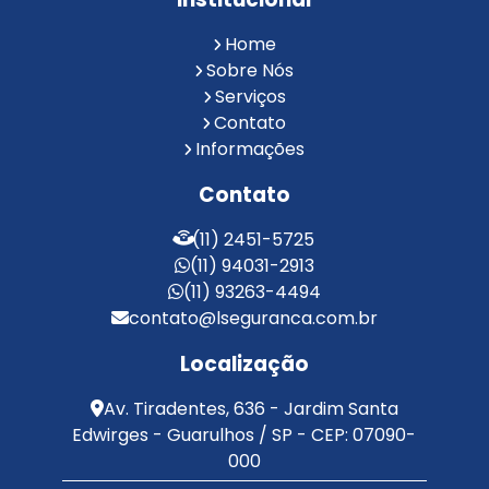
Reconhecimento Facial em Condomínios
Reconhecimento Facial para Condomínios
Home
Reconhecimento Facial para Portaria
Sobre Nós
Reconhecimento Facial Portaria
Serviços
Contato
Serviço de Limpeza Terceirizado
Informações
Serviço de Portaria e Limpeza
Serviço de Portaria Terceirizado
Contato
Serviços de Limpeza e Portaria
Terceirização de Facilities
(11) 2451-5725
Terceirização de Portaria
(11) 94031-2913
Zeladoria de Condomínios
(11) 93263-4494
contato@lseguranca.com.br
Localização
Av. Tiradentes, 636 - Jardim Santa
Edwirges - Guarulhos / SP - CEP: 07090-
000