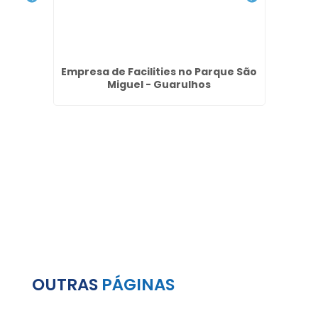
ial no
Empresa de Facilities no Parque São
Equi
Miguel - Guarulhos
J
OUTRAS
PÁGINAS