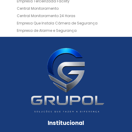
Empresa Terceirizada Facility
Central Monitoramento
Central Monitoramento 24 Horas
Empresa Que Instala Câmera de Segurança
Empresa de Alarme e Segurança
Empresa de Alarmes
Empresa de Facilities
Empresa de Instalação de Cftv
Empresa de Instalação de Câmeras de Segurança
Empresa de Limpeza e Portaria
Empresas de Limpeza de Condomínios
Empresas de Monitoramento Cftv
Facility Terceirização
Instalação de Cftv
Instalação de Cercas Elétricas Residenciais
Monitoramento de Alarme 24 Horas
Portaria e Limpeza
Portaria Inteligente
Portaria Remota
Portaria Remota para Condomínios
Institucional
Reconhecimento Facial em Condomínios