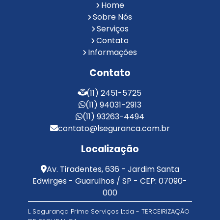
Reconhecimento Facial para Condomínios
Home
Reconhecimento Facial para Portaria
Sobre Nós
Reconhecimento Facial Portaria
Serviços
Contato
Serviço de Limpeza Terceirizado
Informações
Serviço de Portaria e Limpeza
Serviço de Portaria Terceirizado
Contato
Serviços de Limpeza e Portaria
Terceirização de Facilities
(11) 2451-5725
Terceirização de Portaria
(11) 94031-2913
Zeladoria de Condomínios
(11) 93263-4494
contato@lseguranca.com.br
Localização
Av. Tiradentes, 636 - Jardim Santa
Edwirges - Guarulhos / SP - CEP: 07090-
000
L Segurança Prime Serviços Ltda - TERCEIRIZAÇÃO