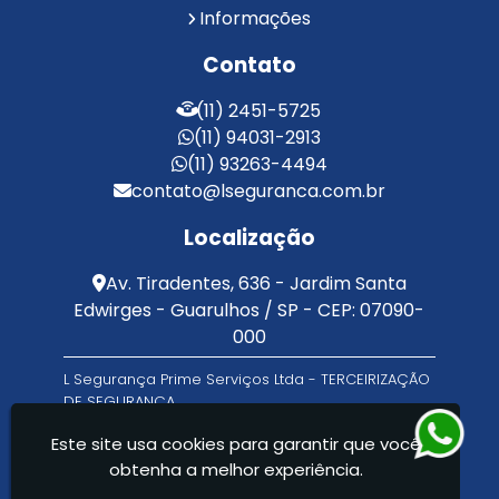
Informações
Serviço de Portaria e Limpeza
Serviço de Portaria Terceirizado
Contato
Serviços de Limpeza e Portaria
Terceirização de Facilities
(11) 2451-5725
Terceirização de Portaria
(11) 94031-2913
Zeladoria de Condomínios
(11) 93263-4494
contato@lseguranca.com.br
Localização
Av. Tiradentes, 636 - Jardim Santa
Edwirges - Guarulhos / SP - CEP: 07090-
000
L Segurança Prime Serviços Ltda - TERCEIRIZAÇÃO
DE SEGURANÇA
Este site usa cookies para garantir que você
obtenha a melhor experiência.