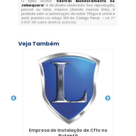
O texto acima "
Central Monitoramento no
Jabaquara
" é de direito reservado. Sua reprodução,
parcial ou total, mesmo citando nossos links, é
proibida sem a autorização do autor. Plágio é crime e
está previsto no artigo 184 do Código Penal. –
Lei n°
9.610-98 sobre direitos autorais
.
Veja Também
Empresa de Instalação de Cftv no
Equi
s
Butantã