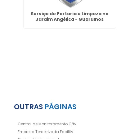
ar no
Serviço de Portaria e Limpeza no
Ter
Jardim Angélica - Guarulhos
OUTRAS
PÁGINAS
Central de Monitoramento Cftv
Empresa Terceirizada Facility