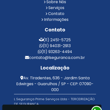
Reconhecimento Facial para Portaria
Sobre Nós
Reconhecimento Facial Portaria
Serviços
Contato
Serviço de Limpeza Terceirizado
Informações
Serviço de Portaria e Limpeza
Serviço de Portaria Terceirizado
Contato
Serviços de Limpeza e Portaria
Terceirização de Facilities
(11) 2451-5725
Terceirização de Portaria
(11) 94031-2913
Zeladoria de Condomínios
(11) 93263-4494
contato@lseguranca.com.br
Localização
Av. Tiradentes, 636 - Jardim Santa
Edwirges - Guarulhos / SP - CEP: 07090-
000
L Segurança Prime Serviços Ltda - TERCEIRIZAÇÃO
DE SEGURANÇA