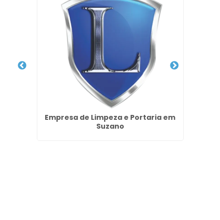
ardim
Empresa de Limpeza e Portaria em
Terc
Suzano