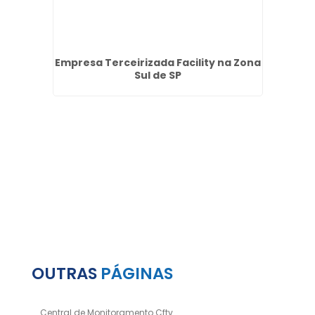
m São
Empresa Terceirizada Facility na Zona
P
Sul de SP
OUTRAS
PÁGINAS
Central de Monitoramento Cftv