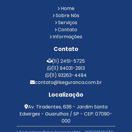
Reconhecimento Facial para Condomínios
Home
Reconhecimento Facial para Portaria
Sobre Nós
Reconhecimento Facial Portaria
Serviços
Contato
Serviço de Limpeza Terceirizado
Informações
Serviço de Portaria e Limpeza
Serviço de Portaria Terceirizado
Contato
Serviços de Limpeza e Portaria
Terceirização de Facilities
(11) 2451-5725
Terceirização de Portaria
(11) 94031-2913
Zeladoria de Condomínios
(11) 93263-4494
contato@lseguranca.com.br
Localização
Av. Tiradentes, 636 - Jardim Santa
Edwirges - Guarulhos / SP - CEP: 07090-
000