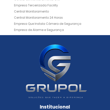
Empresa Terceirizada Facility
Central Monitoramento
Central Monitoramento 24 Horas
Empresa Que Instala Câmera de Segurança
Empresa de Alarme e Segurança
Empresa de Alarmes
Empresa de Facilities
Empresa de Instalação de Cftv
Empresa de Instalação de Câmeras de Segurança
Empresa de Limpeza e Portaria
Empresas de Limpeza de Condomínios
Empresas de Monitoramento Cftv
Facility Terceirização
Instalação de Cftv
Instalação de Cercas Elétricas Residenciais
Monitoramento de Alarme 24 Horas
Portaria e Limpeza
Portaria Inteligente
Portaria Remota
Portaria Remota para Condomínios
Institucional
Reconhecimento Facial em Condomínios