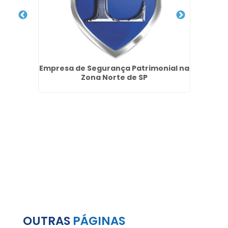
Santa
Empresa de Segurança Patrimonial na
Empre
Zona Norte de SP
Segu
OUTRAS
PÁGINAS