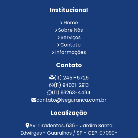
Portaria Remota para Condomínios
Institucional
Reconhecimento Facial em Condomínios
Reconhecimento Facial para Condomínios
Home
Reconhecimento Facial para Portaria
Sobre Nós
Reconhecimento Facial Portaria
Serviços
Contato
Serviço de Limpeza Terceirizado
Informações
Serviço de Portaria e Limpeza
Serviço de Portaria Terceirizado
Contato
Serviços de Limpeza e Portaria
Terceirização de Facilities
(11) 2451-5725
Terceirização de Portaria
(11) 94031-2913
Zeladoria de Condomínios
(11) 93263-4494
contato@lseguranca.com.br
Localização
Av. Tiradentes, 636 - Jardim Santa
Edwirges - Guarulhos / SP - CEP: 07090-