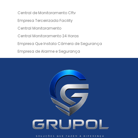
Central de Monitoramento Cftv
Empresa Terceirizada Facility
Central Monitoramento
Central Monitoramento 24 Horas
Empresa Que Instala Câmera de Segurança
Empresa de Alarme e Segurança
Empresa de Alarmes
Empresa de Facilities
Empresa de Instalação de Cftv
Empresa de Instalação de Câmeras de Segurança
Empresa de Limpeza e Portaria
Empresas de Limpeza de Condomínios
Empresas de Monitoramento Cftv
Facility Terceirização
Instalação de Cftv
Instalação de Cercas Elétricas Residenciais
Monitoramento de Alarme 24 Horas
Portaria e Limpeza
Portaria Inteligente
Portaria Remota