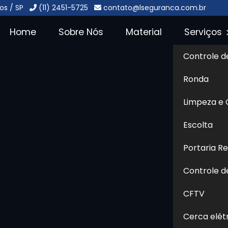
os / SP
(11) 2451-5725
contato@lseguranca.com.br
Home
Sobre Nós
Material
Serviços
Controle d
o no Parque
Ronda
Sol
Limpeza e
que do Carmo
Escolta
Portaria R
contrar
Central Monitoramento no Parque do
 te atender com qualidade, ética, respeito,
Controle d
r certo. Seja bem-vindo ao Grupo L Segurança,
CFTV
 segurança terceirizada, também oferecendo
ntrole de acesso, entre outros. Quer saber mais
Cerca elét
m nosso site! Se preferir, utilize os canais de