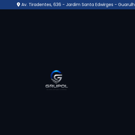
Av. Tiradentes, 636 - Jardim Santa Edwirges - Guarulh
Central Monitorament
do Carmo
Home
»
Informações
»
Central Monitoramento no Par
Se você procura pelo melhor lugar onde en
Carmo
em uma empresa especializada para
compromisso e segurança, encontrou o luga
uma empresa especializada em soluções de
serviços gerais como zeladoria, portaria, co
sobre nossas soluções? Continue navegando e