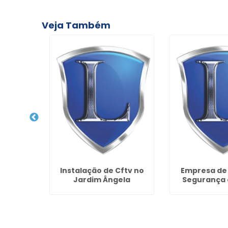
Veja Também
Cercas
Instalação de Cftv no
Empresa de
ciais na
Jardim Ângela
Segurança 
de