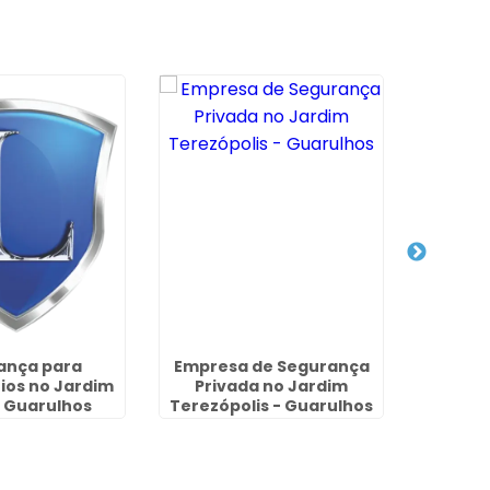
ança para
Empresa de Segurança
Portaria
os no Jardim
Privada no Jardim
 Guarulhos
Terezópolis - Guarulhos