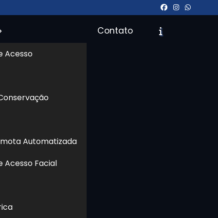
Contato
e Acesso
icite um Orçamento
Chame no WhatsApp
 Conservação
Informações
emota Automatizada
e Acesso Facial
rica