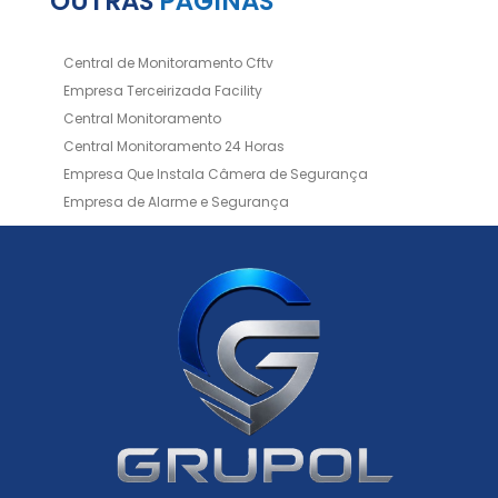
OUTRAS
PÁGINAS
Central de Monitoramento Cftv
Empresa Terceirizada Facility
Central Monitoramento
Central Monitoramento 24 Horas
Empresa Que Instala Câmera de Segurança
Empresa de Alarme e Segurança
Empresa de Alarmes
Empresa de Facilities
Empresa de Instalação de Cftv
Empresa de Instalação de Câmeras de Segurança
Empresa de Limpeza e Portaria
Empresas de Limpeza de Condomínios
Empresas de Monitoramento Cftv
Facility Terceirização
Instalação de Cftv
Instalação de Cercas Elétricas Residenciais
Monitoramento de Alarme 24 Horas
Portaria e Limpeza
Portaria Inteligente