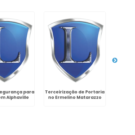
Segurança para
Terceirização de Portaria
Centra
em Alphaville
no Ermelino Matarazzo
24 Horas