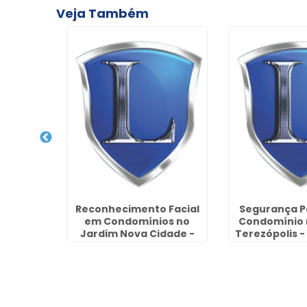
Veja Também
nça para
Reconhecimento Facial
Segurança P
bica -
em Condomínios no
Condomínio 
s
Jardim Nova Cidade -
Terezópolis 
Guarulhos