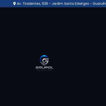
Av. Tiradentes, 636 - Jardim Santa Edwirges - Guarulh
Central Monitorament
Pimentas - Guarulhos
Home
»
Informações
»
Central Monitoramento no Pime
A
Central Monitoramento no Pimentas - 
garantir a supervisão contínua de ambie
sistemas como câmeras, alarmes e sensores.
permite a identificação imediata de ocorr
condomínios, empresas, indústrias e instituiç
de eventos, reduzindo riscos e perdas. A ce