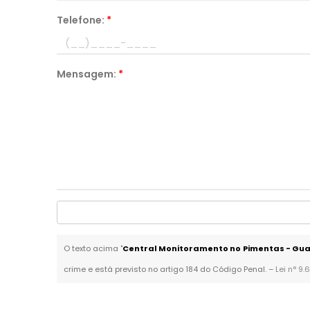
Telefone:
*
Mensagem:
*
O texto acima "
Central Monitoramento no Pimentas - Gu
crime e está previsto no artigo 184 do Código Penal. –
Lei n° 9.