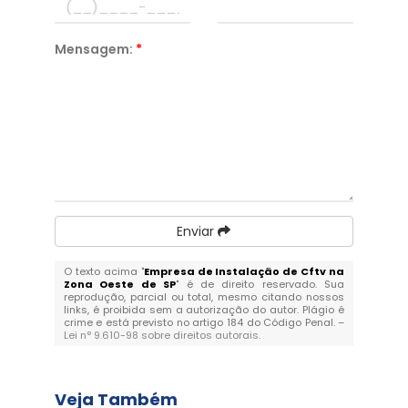
Mensagem:
*
Enviar
O texto acima "
Empresa de Instalação de Cftv na
Zona Oeste de SP
" é de direito reservado. Sua
reprodução, parcial ou total, mesmo citando nossos
links, é proibida sem a autorização do autor. Plágio é
crime e está previsto no artigo 184 do Código Penal. –
Lei n° 9.610-98 sobre direitos autorais
.
Veja Também