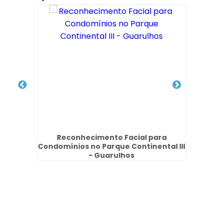
nio na
Reconhecimento Facial para
Vigil
Condomínios no Parque Continental III
- Guarulhos