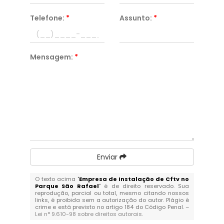
Telefone:
*
Assunto:
*
Mensagem:
*
Enviar
O texto acima "
Empresa de Instalação de Cftv no
Parque São Rafael
" é de direito reservado. Sua
reprodução, parcial ou total, mesmo citando nossos
links, é proibida sem a autorização do autor. Plágio é
crime e está previsto no artigo 184 do Código Penal. –
Lei n° 9.610-98 sobre direitos autorais
.