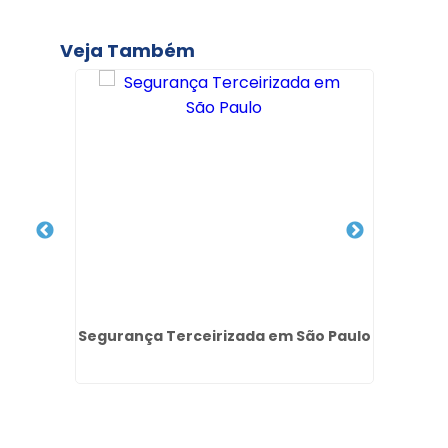
Veja Também
taria
Segurança Terceirizada em São Paulo
Serv
s
Ja