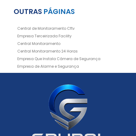
OUTRAS
PÁGINAS
Central de Monitoramento Cftv
Empresa Terceirizada Facility
Central Monitoramento
Central Monitoramento 24 Horas
Empresa Que Instala Câmera de Segurança
Empresa de Alarme e Segurança
Empresa de Alarmes
Empresa de Facilities
Empresa de Instalação de Cftv
Empresa de Instalação de Câmeras de Segurança
Empresa de Limpeza e Portaria
Empresas de Limpeza de Condomínios
Empresas de Monitoramento Cftv
Facility Terceirização
Instalação de Cftv
Instalação de Cercas Elétricas Residenciais
Monitoramento de Alarme 24 Horas