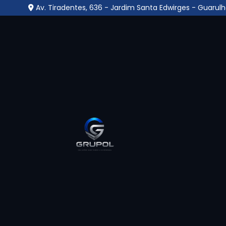
Av. Tiradentes, 636 - Jardim Santa Edwirges - Guarulh
Empresa Que Instala 
Segurança em Água F
Home
»
Informações
»
Empresa Que Instala Câmera d
Se você procura pelo melhor lugar onde en
para te atender com qualidade, ética, respei
bem-vindo ao Grupo L Segurança, uma empre
também oferecendo serviços gerais como zel
saber mais sobre nossas soluções? Continue n
comunicação disponíveis e fale diretamente 