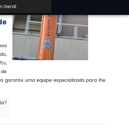
m Geral
de
esa
do,
tv,
 de
a garante uma equipe especializada para lhe
da?