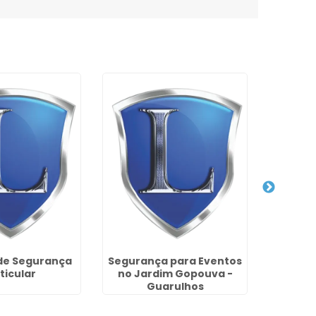
de Segurança
Segurança para Eventos
Empre
ticular
no Jardim Gopouva -
para Eve
Guarulhos
-