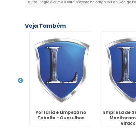
autor. Plágio é crime e está previsto no artigo 184 do Código Pe
Veja Também
imonial
Portaria e Limpeza no
Empresa de S
rjos
Taboão - Guarulhos
Monitoram
Virac