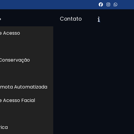
Contato
e Acesso
icite um Orçamento
Chame no WhatsApp
 Conservação
Informações
emota Automatizada
nça
eja
e Acesso Facial
da,
uer
 de
rica
 ou