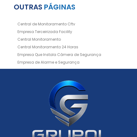
OUTRAS
PÁGINAS
Central de Monitoramento Cftv
Empresa Terceirizada Facility
Central Monitoramento
Central Monitoramento 24 Horas
Empresa Que Instala Câmera de Segurança
Empresa de Alarme e Segurança
Empresa de Alarmes
Empresa de Facilities
Empresa de Instalação de Cftv
Empresa de Instalação de Câmeras de Segurança
Empresa de Limpeza e Portaria
Empresas de Limpeza de Condomínios
Empresas de Monitoramento Cftv
Facility Terceirização
Instalação de Cftv
Instalação de Cercas Elétricas Residenciais
Monitoramento de Alarme 24 Horas