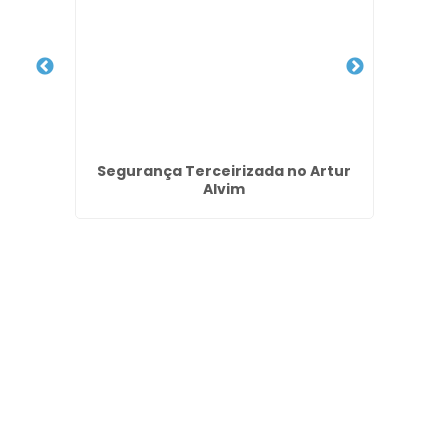
tv no
Segurança Terceirizada no Artur
Terc
Alvim