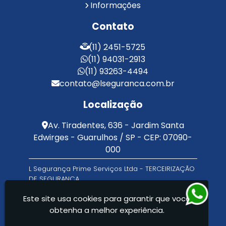
Informações
Serviço de Portaria e Limpeza
Serviço de Portaria Terceirizado
Contato
Serviços de Limpeza e Portaria
Terceirização de Facilities
(11) 2451-5725
Terceirização de Portaria
(11) 94031-2913
Zeladoria de Condomínios
(11) 93263-4494
contato@lseguranca.com.br
Localização
Av. Tiradentes, 636 - Jardim Santa
Edwirges - Guarulhos / SP - CEP: 07090-
000
L Segurança Prime Serviços Ltda - TERCEIRIZAÇÃO
DE SEGURANÇA
Este site usa cookies para garantir que você
obtenha a melhor experiência.