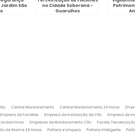
Segurança
Terceirização de Facilities
Vigilânci
o Jardim São
no Cidade Soberana -
Patrimoni
lo
Guarulhos
Am
ity
Central Monitoramento
Central Monitoramento 24 Horas
Empr
Empresa de Facilities
Empresa de Instalação de Cftv
Empresa de I
 Condomínios
Empresas de Monitoramento Cftv
Facility Terceirizaçã
to de Alarme 24 Horas
Portaria e Limpeza
Portaria Inteligente
Port