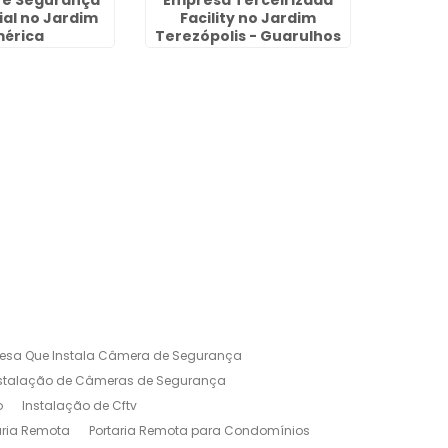
a e Segurança
Empresa Terceirizada
Reconh
al no Jardim
Facility no Jardim
Porta
érica
Terezópolis - Guarulhos
esa Que Instala Câmera de Segurança
nstalação de Câmeras de Segurança
o
Instalação de Cftv
aria Remota
Portaria Remota para Condomínios