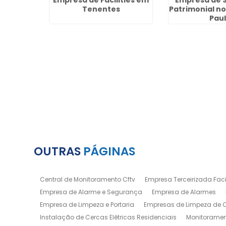
gurança
Empresa de Facilities em
Empresa de 
o Ponte
Tenentes
Patrimonial n
Pau
OUTRAS
PÁGINAS
Central de Monitoramento Cftv
Empresa Terceirizada Facil
Empresa de Alarme e Segurança
Empresa de Alarmes
Empresa de Limpeza e Portaria
Empresas de Limpeza de
Instalação de Cercas Elétricas Residenciais
Monitoramen