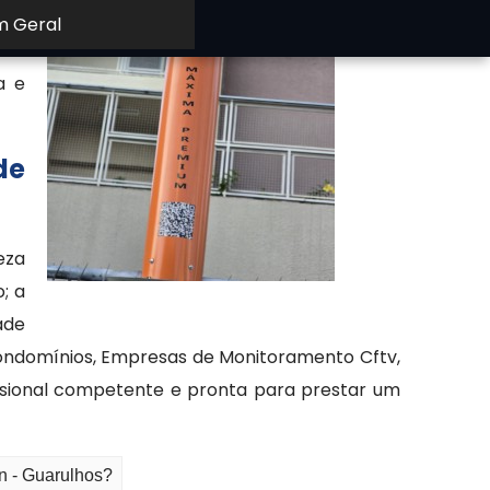
cer
m Geral
era
a e
de
eza
; a
ade
 Condomínios, Empresas de Monitoramento Cftv,
issional competente e pronta para prestar um
n - Guarulhos?