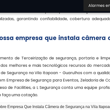
nitoramento. Além da instalação, pode também forne
Alarmes e
onitoramento. Uma empresa que faz instalação de câm
izadas, garantindo confiabilidade, cobertura adequad
nossa empresa que instala câmera 
mento de Terceirização de segurança, portaria e limp
o dos melhores e mais tecnológicos recursos do mercado
de Segurança na Vila Itapoan - Guarulhos com a qualid
ta em Empresa de Segurança para Eventos, Zeladoria de
sa de Facilities, a L Segurança conta uma equipe prof
e faça uma cotação.
sobre Empresa Que Instala Câmera de Segurança na Vila Itapoa