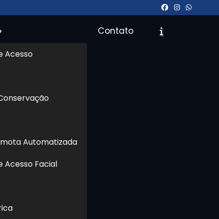
Contato
e Acesso
 Conservação
icite um Orçamento
Chame no WhatsApp
emota Automatizada
Informações
e Acesso Facial
 de
o e
sse
rica
tos