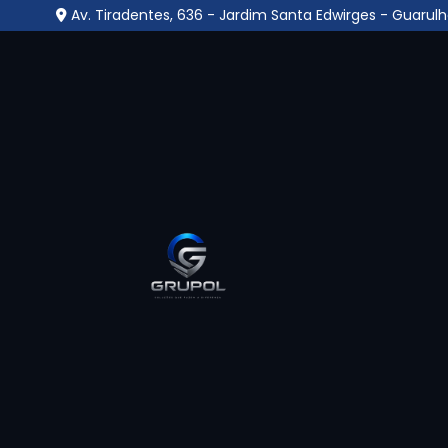
Av. Tiradentes, 636 - Jardim Santa Edwirges - Guarulh
Empresa Que Instala 
Segurança na Vila Ita
Guarulhos
Home
»
Informações
»
Empresa Que Instala Câmera de 
Uma
empresa que instala câmera de seg
vigilância eletrônica, oferecendo suporte té
configuração completa. Com atuação voltada p
tipo de empresa assegura que as câmeras s