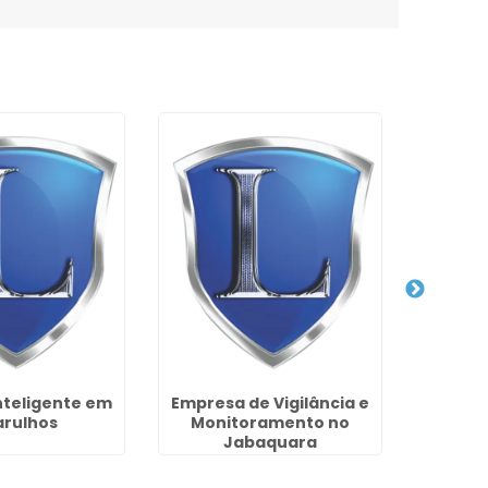
Inteligente em
Empresa de Vigilância e
Insta
rulhos
Monitoramento no
Elétric
Jabaquara