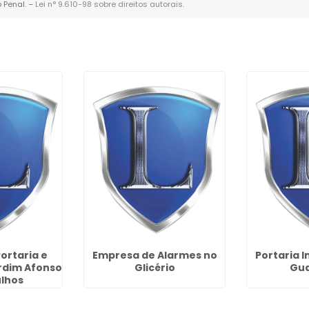
o Penal. –
Lei n° 9.610-98 sobre direitos autorais
.
ortaria e
Empresa de Alarmes no
Portaria 
rdim Afonso
Glicério
Gua
ulhos