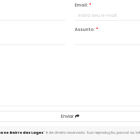
Email:
*
Assunto:
*
Enviar
a no Bairro das Lages
" é de direito reservado. Sua reprodução, parcial ou 