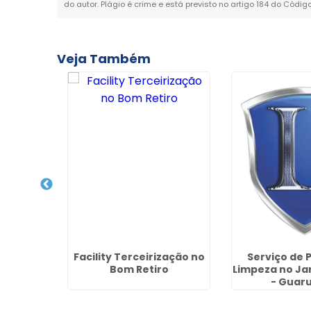
do autor. Plágio é crime e está previsto no artigo 184 do Códig
Veja Também
gurança
Facility Terceirização no
Serviço de P
rdim Nova
Bom Retiro
Limpeza no Ja
ulhos
- Guar