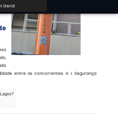
m Geral
a e
de
esa
do,
ada
alidade entre as concorrentes. A L Segurança
 Lages?