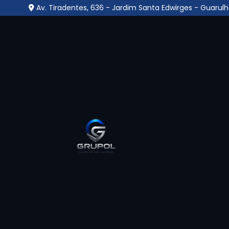
Av. Tiradentes, 636 - Jardim Santa Edwirges - Guarulh
Empresa Que Instala 
Segurança no Bairro d
Home
»
Informações
»
Empresa Que Instala Câmera de 
Uma
empresa que instala câmera de seg
vigilância eletrônica, oferecendo suporte té
configuração completa. Com atuação voltada p
tipo de empresa assegura que as câmeras s
vulneráveis e garantir a eficiência do mo
manutenção e integração com centrais de m