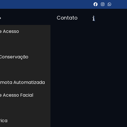
Contato
e Acesso
icite um Orçamento
Chame no WhatsApp
 Conservação
Informações
emota Automatizada
 de
o e
e Acesso Facial
sse
tos
cer
rica
era