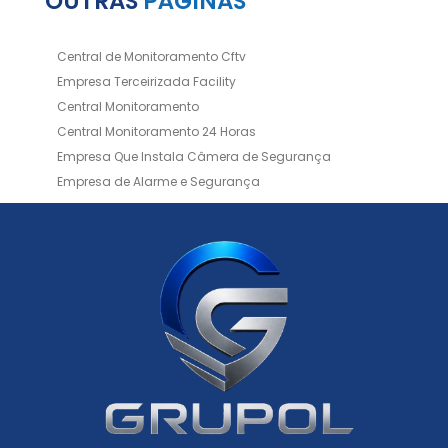
OUTRAS
PÁGINAS
Central de Monitoramento Cftv
Empresa Terceirizada Facility
Central Monitoramento
Central Monitoramento 24 Horas
Empresa Que Instala Câmera de Segurança
Empresa de Alarme e Segurança
Empresa de Alarmes
Empresa de Facilities
Empresa de Instalação de Cftv
Empresa de Instalação de Câmeras de Segurança
Empresa de Limpeza e Portaria
Empresas de Limpeza de Condomínios
Empresas de Monitoramento Cftv
Facility Terceirização
Instalação de Cftv
Instalação de Cercas Elétricas Residenciais
Monitoramento de Alarme 24 Horas
Portaria e Limpeza
Portaria Inteligente