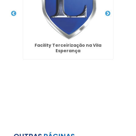
ios no
Facility Terceirização na Vila
I
Esperança
Resi